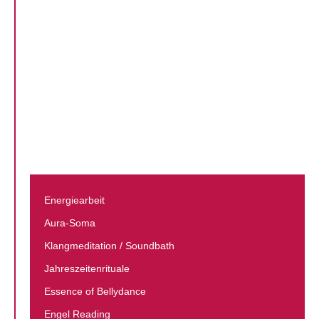
Energiearbeit
Aura-Soma
Klang­meditation / Soundbath
Jahreszeiten­rituale
Essence of Bellydance
Engel Reading